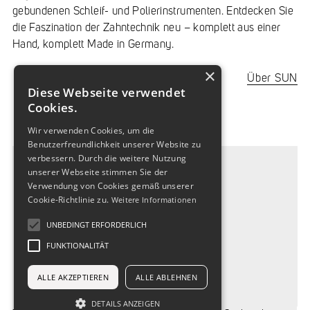
gebundenen Schleif- und Polierinstrumenten. Entdecken Sie
die Faszination der Zahntechnik neu – komplett aus einer
Hand, komplett Made in Germany.
×
Über SUN
Diese Webseite verwendet
Cookies.
Wir verwenden Cookies, um die
Benutzerfreundlichkeit unserer Website zu
verbessern. Durch die weitere Nutzung
unserer Webseite stimmen Sie der
Verwendung von Cookies gemäß unserer
Cookie-Richtlinie zu.
Weitere Informationen
UNBEDINGT ERFORDERLICH
FUNKTIONALITÄT
ALLE AKZEPTIEREN
ALLE ABLEHNEN
DETAILS ANZEIGEN