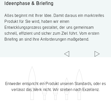
Konzeptionsphase & Prüfung
Ideenphase & Briefing
Unsere Experten ermitteln und prüfen Lösungsansätze für
Alles beginnt mit Ihrer Idee. Damit daraus ein marktreifes
Ihre Produktentwicklung. Dabei nutzen wir die Erfahrung
Produkt für Sie wird, haben wir einen
aus über 2.500 Varianten und können uns so schneller
Entwicklungsprozess gestaltet, der uns gemeinsam
Ihrer Aufgabenstellung annähern.
schnell, effizient und sicher zum Ziel führt. Vom ersten
Briefing an sind Ihre Anforderungen maßgebend.
Slide 2 of 6.
Entweder entspricht ein Produkt unseren Standards, oder es
verlässt das Werk nicht. Wir streben nach Exzellenz.