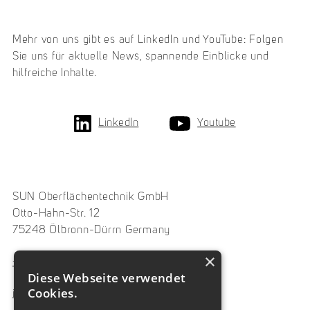
Mehr von uns gibt es auf LinkedIn und YouTube: Folgen
Sie uns für aktuelle News, spannende Einblicke und
hilfreiche Inhalte.
LinkedIn
Youtube
SUN Oberflächentechnik GmbH
Otto-Hahn-Str. 12
75248 Ölbronn-Dürrn Germany
×
+49 7237 486330
Diese Webseite verwendet
Cookies.
info@sungmbh.de