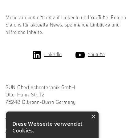
Mehr von uns gibt es auf LinkedIn und YouTube: Folgen
Sie uns für aktuelle News, spannende Einblicke und
hilfreiche Inhalte.
LinkedIn
Youtube
SUN Oberflächentechnik GmbH
Otto-Hahn-Str. 12
75248 Ölbronn-Dürrn Germany
×
+49 7237 486330
Diese Webseite verwendet
Cookies.
info@sungmbh.de