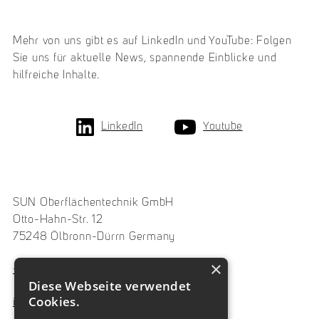
Mehr von uns gibt es auf LinkedIn und YouTube: Folgen
Sie uns für aktuelle News, spannende Einblicke und
hilfreiche Inhalte.
LinkedIn
Youtube
SUN Oberflächentechnik GmbH
Otto-Hahn-Str. 12
75248 Ölbronn-Dürrn Germany
×
+49 7237 486330
Diese Webseite verwendet
Cookies.
info@sungmbh.de