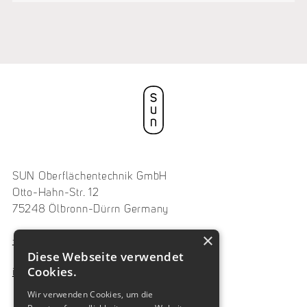
SUN Oberflächentechnik GmbH
Otto-Hahn-Str. 12
75248 Ölbronn-Dürrn Germany
×
+49 7237 486330
Diese Webseite verwendet
Cookies.
info@sungmbh.de
Wir verwenden Cookies, um die