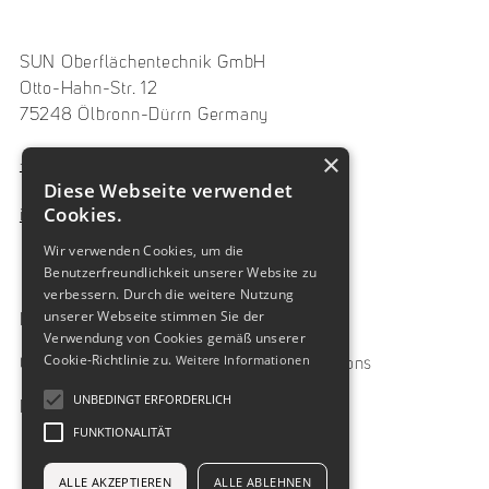
SUN Oberflächentechnik GmbH
Otto-Hahn-Str. 12
75248 Ölbronn-Dürrn Germany
×
+49 7237 486330
Diese Webseite verwendet
Cookies.
info@sungmbh.de
Wir verwenden Cookies, um die
Benutzerfreundlichkeit unserer Website zu
verbessern. Durch die weitere Nutzung
unserer Webseite stimmen Sie der
Home
Company
Verwendung von Cookies gemäß unserer
Cookie-Richtlinie zu.
Weitere Informationen
General Catalogue
IFU/Instructions
UNBEDINGT ERFORDERLICH
Downloads
Contact
FUNKTIONALITÄT
ALLE AKZEPTIEREN
ALLE ABLEHNEN