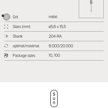
mittel
Grit
Sizes (mm)
ø5,6 x 15,5
Shank
204-RA
optimal/maximal
8.000/20.000
10, 100
Package sizes